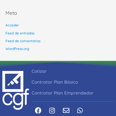
Meta
Acceder
Feed de entradas
Feed de comentarios
WordPress.org
Cotizar
Contratar Plan Básico
Contratar Plan Emprendedor
F
I
E
W