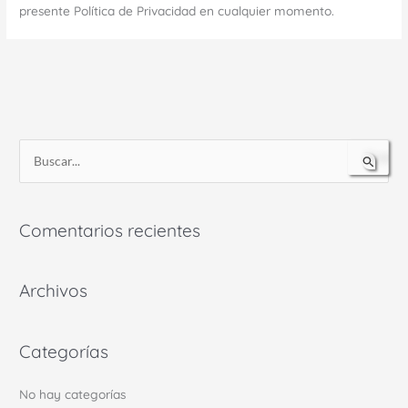
presente Política de Privacidad en cualquier momento.
B
u
s
Comentarios recientes
c
a
r
Archivos
p
o
Categorías
r
:
No hay categorías